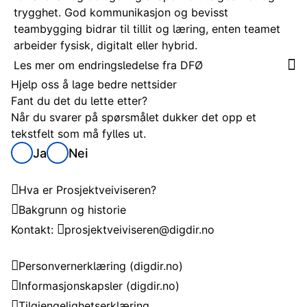
trygghet. God kommunikasjon og bevisst
teambygging bidrar til tillit og læring, enten teamet
arbeider fysisk, digitalt eller hybrid.
Les mer om endringsledelse fra DFØ
Hjelp oss å lage bedre nettsider
Fant du det du lette etter?
Når du svarer på spørsmålet dukker det opp et
tekstfelt som må fylles ut.
Ja
Nei
Om Prosjektveiviseren
Hva er Prosjektveiviseren?
Bakgrunn og historie
Kontakt:
prosjektveiviseren@digdir.no
Om nettstedet
Personvernerklæring
(digdir.no)
Informasjonskapsler
(digdir.no)
Tilgjengelighetserklæring