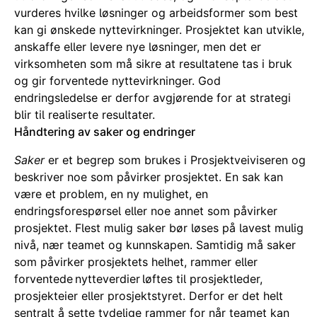
vurderes hvilke løsninger og arbeidsformer som best
kan gi ønskede nyttevirkninger. Prosjektet kan utvikle,
anskaffe eller levere nye løsninger, men det er
virksomheten som må sikre at resultatene tas i bruk
og gir forventede nyttevirkninger. God
endringsledelse er derfor avgjørende for at strategi
blir til realiserte resultater.
Håndtering av saker og endringer
Saker
er et begrep som brukes i Prosjektveiviseren og
beskriver noe som påvirker prosjektet. En sak kan
være et problem, en ny mulighet, en
endringsforespørsel eller noe annet som påvirker
prosjektet. Flest mulig saker bør løses på lavest mulig
nivå, nær teamet og kunnskapen. Samtidig må saker
som påvirker prosjektets helhet, rammer eller
forventede nytteverdier løftes til prosjektleder,
prosjekteier eller prosjektstyret. Derfor er det helt
sentralt å sette tydelige rammer for når teamet kan