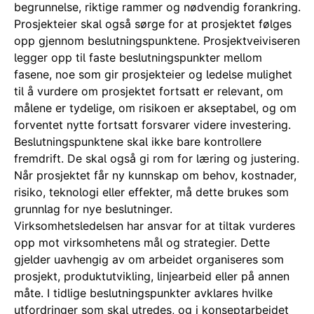
begrunnelse, riktige rammer og nødvendig forankring.
Prosjekteier skal også sørge for at prosjektet følges
opp gjennom beslutningspunktene. Prosjektveiviseren
legger opp til faste beslutningspunkter mellom
fasene, noe som gir prosjekteier og ledelse mulighet
til å vurdere om prosjektet fortsatt er relevant, om
målene er tydelige, om risikoen er akseptabel, og om
forventet nytte fortsatt forsvarer videre investering.
Beslutningspunktene skal ikke bare kontrollere
fremdrift. De skal også gi rom for læring og justering.
Når prosjektet får ny kunnskap om behov, kostnader,
risiko, teknologi eller effekter, må dette brukes som
grunnlag for nye beslutninger.
Virksomhetsledelsen har ansvar for at tiltak vurderes
opp mot virksomhetens mål og strategier. Dette
gjelder uavhengig av om arbeidet organiseres som
prosjekt, produktutvikling, linjearbeid eller på annen
måte. I tidlige beslutningspunkter avklares hvilke
utfordringer som skal utredes, og i konseptarbeidet