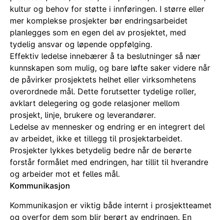
kultur og behov for støtte i innføringen. I større eller
mer komplekse prosjekter bør endringsarbeidet
planlegges som en egen del av prosjektet, med
tydelig ansvar og løpende oppfølging.
Effektiv ledelse innebærer å ta beslutninger så nær
kunnskapen som mulig, og bare løfte saker videre når
de påvirker prosjektets helhet eller virksomhetens
overordnede mål. Dette forutsetter tydelige roller,
avklart delegering og gode relasjoner mellom
prosjekt, linje, brukere og leverandører.
Ledelse av mennesker og endring er en integrert del
av arbeidet, ikke et tillegg til prosjektarbeidet.
Prosjekter lykkes betydelig bedre når de berørte
forstår formålet med endringen, har tillit til hverandre
og arbeider mot et felles mål.
Kommunikasjon
Kommunikasjon er viktig både internt i prosjektteamet
og overfor dem som blir berørt av endringen. En