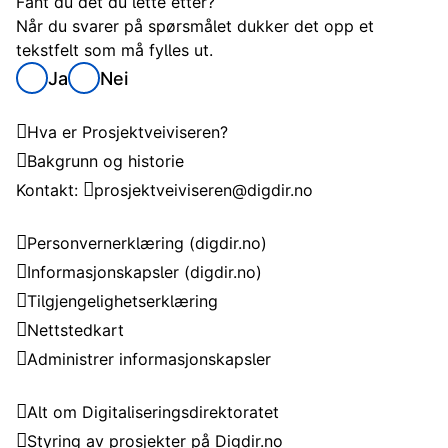
Fant du det du lette etter?
Når du svarer på spørsmålet dukker det opp et
tekstfelt som må fylles ut.
Ja
Nei
Om Prosjektveiviseren
Hva er Prosjektveiviseren?
Bakgrunn og historie
Kontakt:
prosjektveiviseren@digdir.no
Om nettstedet
Personvernerklæring
(digdir.no)
Informasjonskapsler
(digdir.no)
Tilgjengelighetserklæring
Nettstedkart
Administrer informasjonskapsler
Om Digitaliseringsdirektoratet
Alt om Digitaliseringsdirektoratet
Styring av prosjekter på Digdir.no