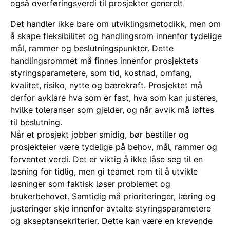
også overføringsverdi til prosjekter generelt
Det handler ikke bare om utviklingsmetodikk, men om
å skape fleksibilitet og handlingsrom innenfor tydelige
mål, rammer og beslutningspunkter. Dette
handlingsrommet må finnes innenfor prosjektets
styringsparametere, som tid, kostnad, omfang,
kvalitet, risiko, nytte og bærekraft. Prosjektet må
derfor avklare hva som er fast, hva som kan justeres,
hvilke toleranser som gjelder, og når avvik må løftes
til beslutning.
Når et prosjekt jobber smidig, bør bestiller og
prosjekteier være tydelige på behov, mål, rammer og
forventet verdi. Det er viktig å ikke låse seg til en
løsning for tidlig, men gi teamet rom til å utvikle
løsninger som faktisk løser problemet og
brukerbehovet. Samtidig må prioriteringer, læring og
justeringer skje innenfor avtalte styringsparametere
og akseptansekriterier. Dette kan være en krevende