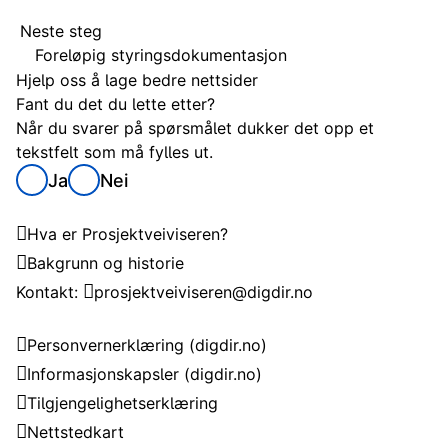
Neste steg
Foreløpig styringsdokumentasjon
Hjelp oss å lage bedre nettsider
Fant du det du lette etter?
Når du svarer på spørsmålet dukker det opp et
tekstfelt som må fylles ut.
Ja
Nei
Om Prosjektveiviseren
Hva er Prosjektveiviseren?
Bakgrunn og historie
Kontakt:
prosjektveiviseren@digdir.no
Om nettstedet
Personvernerklæring
(digdir.no)
Informasjonskapsler
(digdir.no)
Tilgjengelighetserklæring
Nettstedkart