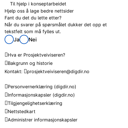
Til hjelp i konseptarbeidet
Hjelp oss å lage bedre nettsider
Fant du det du lette etter?
Når du svarer på spørsmålet dukker det opp et
tekstfelt som må fylles ut.
Ja
Nei
Om Prosjektveiviseren
Hva er Prosjektveiviseren?
Bakgrunn og historie
Kontakt:
prosjektveiviseren@digdir.no
Om nettstedet
Personvernerklæring
(digdir.no)
Informasjonskapsler
(digdir.no)
Tilgjengelighetserklæring
Nettstedkart
Administrer informasjonskapsler
Om Digitaliseringsdirektoratet