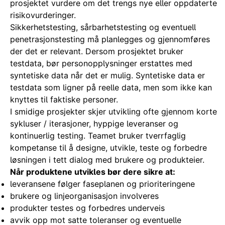
prosjektet vurdere om det trengs nye eller oppdaterte
risikovurderinger.
Sikkerhetstesting, sårbarhetstesting og eventuell
penetrasjonstesting må planlegges og gjennomføres
der det er relevant. Dersom prosjektet bruker
testdata, bør personopplysninger erstattes med
syntetiske data når det er mulig. Syntetiske data er
testdata som ligner på reelle data, men som ikke kan
knyttes til faktiske personer.
I smidige prosjekter skjer utvikling ofte gjennom korte
sykluser / iterasjoner, hyppige leveranser og
kontinuerlig testing. Teamet bruker tverrfaglig
kompetanse til å designe, utvikle, teste og forbedre
løsningen i tett dialog med brukere og produkteier.
Når produktene utvikles bør dere sikre at:
leveransene følger faseplanen og prioriteringene
brukere og linjeorganisasjon involveres
produkter testes og forbedres underveis
avvik opp mot satte toleranser og eventuelle