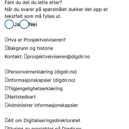
Fant du det du lette etter?
Når du svarer på spørsmålet dukker det opp et
tekstfelt som må fylles ut.
Ja
Nei
Om Prosjektveiviseren
Hva er Prosjektveiviseren?
Bakgrunn og historie
Kontakt:
prosjektveiviseren@digdir.no
Om nettstedet
Personvernerklæring
(digdir.no)
Informasjonskapsler
(digdir.no)
Tilgjengelighetserklæring
Nettstedkart
Administrer informasjonskapsler
Om Digitaliseringsdirektoratet
Alt om Digitaliseringsdirektoratet
Styring av prosjekter på Digdir.no